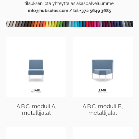
tilauksen, ota yhteyttä asiakaspalveluumme.
info@hubsofas.com / tel +372 5649 3685
A.B.C. moduli A,
A.B.C. moduli B,
metallijalat
metallijalat