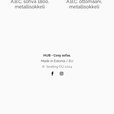
A.B.C. sohva 1800,
A.B.C. ottomaani,
metallisokkeli
metallisokkeli
HUB - Cosy sofas.
Made in Estonia / EU
©️ Seating OÜ 2024