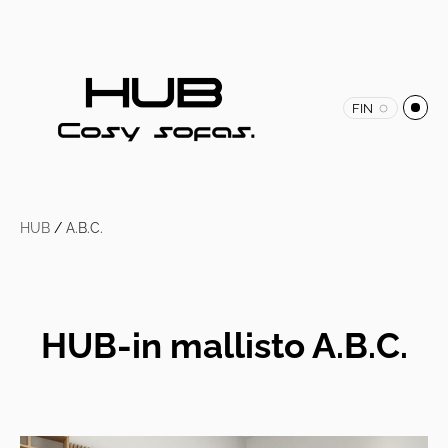
FIN
HUB
/
A.B.C.
HUB-in mallisto A.B.C.