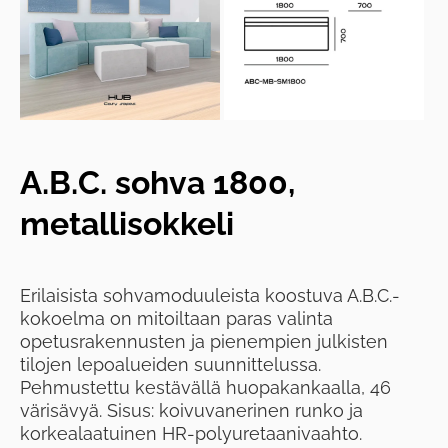
A.B.C. sohva 1800,
metallisokkeli
Erilaisista sohvamoduuleista koostuva A.B.C.-
kokoelma on mitoiltaan paras valinta
opetusrakennusten ja pienempien julkisten
tilojen lepoalueiden suunnittelussa.
Pehmustettu kestävällä huopakankaalla, 46
värisävyä. Sisus: koivuvanerinen runko ja
korkealaatuinen HR-polyuretaanivaahto.