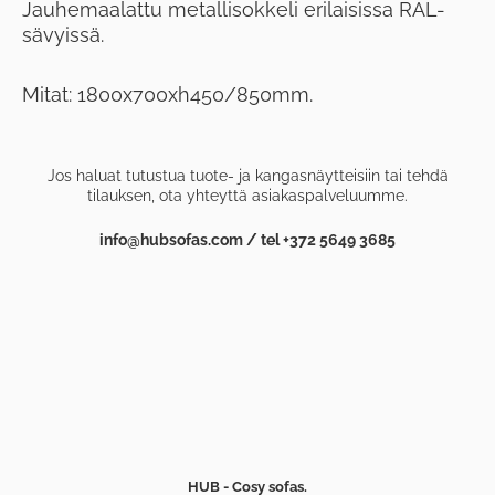
Jauhemaalattu metallisokkeli erilaisissa RAL-
sävyissä.
Mitat:
1800x700xh450/850mm.
Jos haluat tutustua tuote- ja kangasnäytteisiin tai tehdä
tilauksen, ota yhteyttä asiakaspalveluumme.
info@hubsofas.com / tel +372 5649 3685
HUB - Cosy sofas.