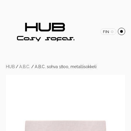
FIN
HUB
/
A.B.C.
/
A.B.C. sohva 1800, metallisokkeli