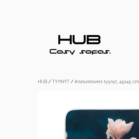
HUB
/
TYYNYT
/
#naturelovers tyynyt, 45x45 cm