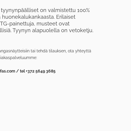
 tyynynpäälliset on valmistettu 100%
a huonekalukankaasta. Erilaiset
TG-painettuja, musteet ovat
ällisiä. Tyynyn alapuolella on vetoketju.
angasnäytteisiin tai tehdä tilauksen, ota yhteyttä
siakaspalveluumme:
as.com / tel +372 5649 3685