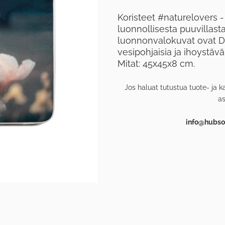
Koristeet #naturelovers -
luonnollisesta puuvillast
luonnonvalokuvat ovat D
vesipohjaisia ​​ja ihoystäv
Mitat: 45x45x8 cm.
Jos haluat tutustua tuote- ja k
a
info@hubsof