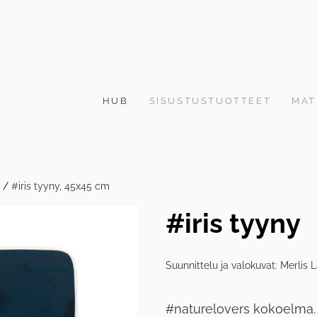
HUB
SISUSTUSTUOTTEET
MAT
/
#iris tyyny, 45x45 cm
#iris tyyny
Suunnittelu ja valokuvat: Merlis L
#naturelovers kokoelma.