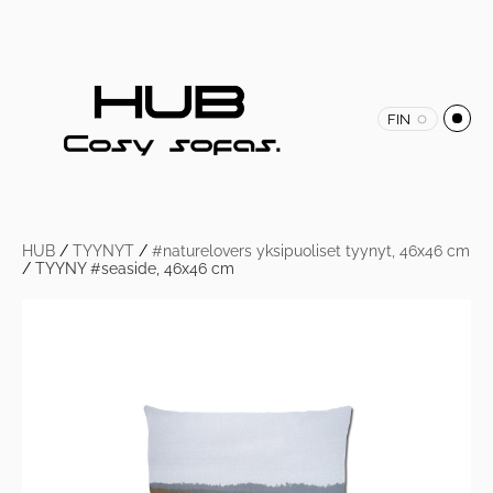
FIN
HUB
/
TYYNYT
/
#naturelovers yksipuoliset tyynyt, 46x46 cm
/
TYYNY #seaside, 46x46 cm