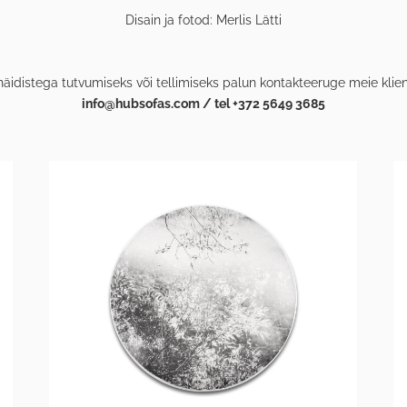
Disain ja fotod: Merlis Lätti
näidistega tutvumiseks või tellimiseks palun kontakteeruge meie klie
info@hubsofas.com / tel +372 5649 3685