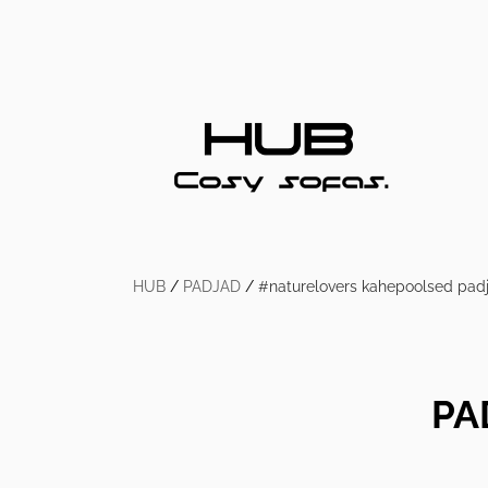
HUB
/
PADJAD
/
#naturelovers kahepoolsed pad
PA