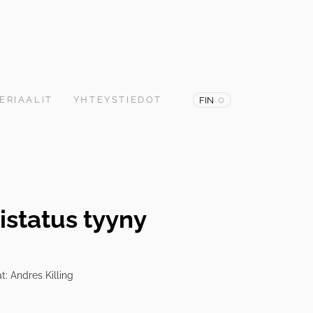
ERIAALIT
YHTEYSTIEDOT
FIN
status tyyny
at: Andres Killing