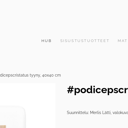
HUB
SISUSTUSTUOTTEET
MAT
dicepscristatus tyyny, 40x40 cm
#podicepscri
Suunnittelu: Merlis Lätti, valokuv