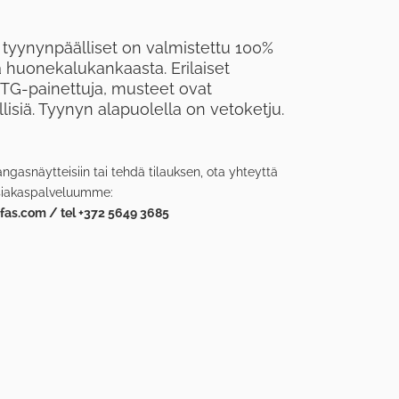
 tyynynpäälliset on valmistettu 100%
a huonekalukankaasta. Erilaiset
TG-painettuja, musteet ovat
ällisiä. Tyynyn alapuolella on vetoketju.
angasnäytteisiin tai tehdä tilauksen, ota yhteyttä
siakaspalveluumme:
as.com / tel +372 5649 3685