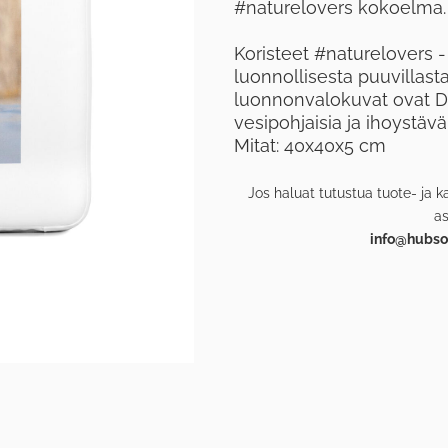
#naturelovers kokoelma.
Koristeet #naturelovers -
luonnollisesta puuvillast
luonnonvalokuvat ovat D
vesipohjaisia ​​ja ihoystäv
Mitat: 40x40x5 cm
Jos haluat tutustua tuote- ja k
a
info@hubsof