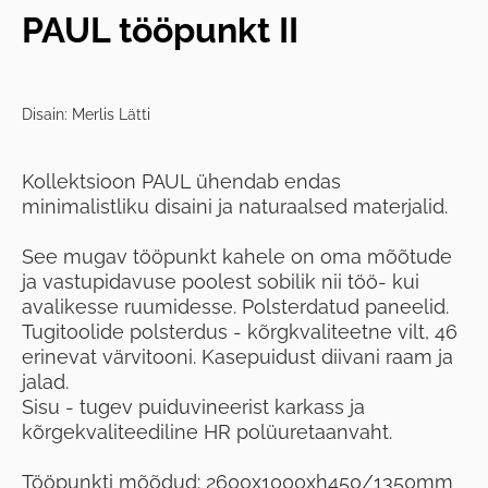
PAUL tööpunkt II
Disain: Merlis Lätti
Kollektsioon PAUL ühendab endas
minimalistliku disaini ja naturaalsed materjalid.
See mugav tööpunkt kahele on oma mõõtude
ja vastupidavuse poolest sobilik nii töö- kui
avalikesse ruumidesse. Polsterdatud paneelid.
Tugitoolide polsterdus - kõrgkvaliteetne vilt, 46
erinevat värvitooni. Kasepuidust diivani raam ja
jalad.
Sisu - tugev puiduvineerist karkass ja
kõrgekvaliteediline HR polüuretaanvaht.
Tööpunkti mõõdud: 2600x1000xh450/1350mm