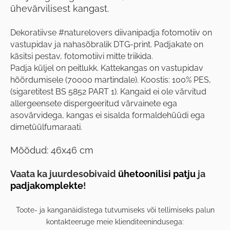
ühevärvilisest kangast.
Dekoratiivse #naturelovers diivanipadja fotomotiiv on
vastupidav ja nahasõbralik DTG-print. Padjakate on
käsitsi pestav, fotomotiivi mitte triikida.
Padja küljel on peitlukk. Kattekangas on vastupidav
hõõrdumisele (70000 martindale).
Koostis: 100% PES,
(sigaretitest BS 5852 PART 1). Kangaid ei ole värvitud
allergeensete dispergeeritud värvainete ega
asovärvidega, kangas ei sisalda formaldehüüdi ega
dimetüülfumaraati.
Mõõdud: 46x46 cm
Vaata ka juurdesobivaid
ühetoonilisi patju
ja
padjakomplekte
!
Toote- ja kanganäidistega tutvumiseks või tellimiseks palun
kontakteeruge meie klienditeenindusega: