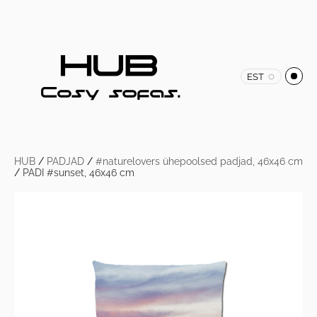
EST
HUB
/
PADJAD
/
#naturelovers ühepoolsed padjad, 46x46 cm
/
PADI #sunset, 46x46 cm